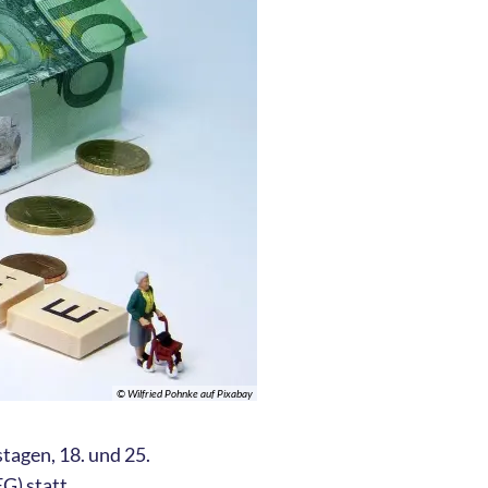
© Wilfried Pohnke auf Pixabay
agen, 18. und 25.
G) statt.