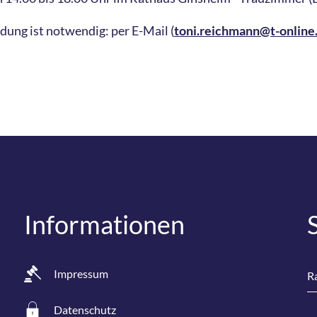
dung ist notwendig: per E-Mail (
toni.reichmann@t-online
Informationen
Impressum
Ra
Datenschutz