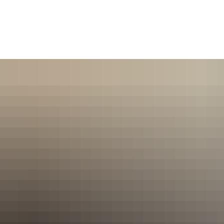
Service | Rathaus
GiGu l