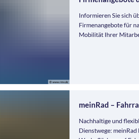
Informieren Sie sich ü
Firmenangebote für nac
Mobilität Ihrer Mitarb
© www.rmv.de
meinRad – Fahrr
Nachhaltige und flexib
Dienstwege: meinRad b