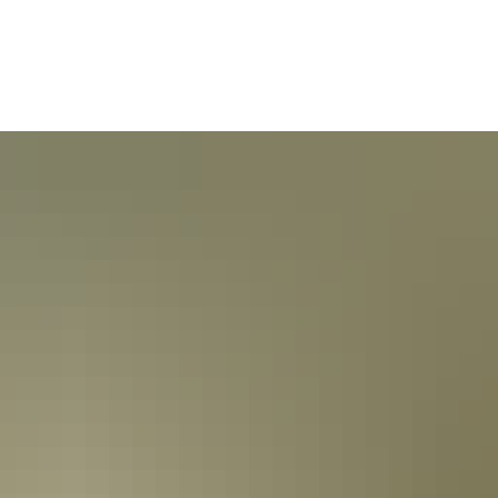
Service | Rathaus
GiGu l