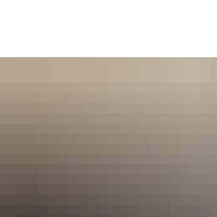
Service | Rathaus
GiGu l