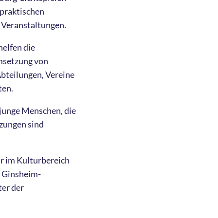
 praktischen
 Veranstaltungen.
helfen die
Umsetzung von
bteilungen, Vereine
ten.
e junge Menschen, die
zungen sind
hr im Kulturbereich
t Ginsheim-
ter der