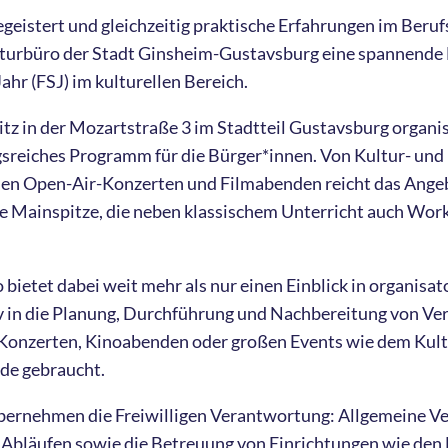
begeistert und gleichzeitig praktische Erfahrungen im Ber
lturbüro der Stadt Ginsheim-Gustavsburg eine spannende 
Jahr (FSJ) im kulturellen Bereich.
tz in der Mozartstraße 3 im Stadtteil Gustavsburg organis
sreiches Programm für die Bürger*innen. Von Kultur- un
hen Open-Air-Konzerten und Filmabenden reicht das Angeb
e Mainspitze, die neben klassischem Unterricht auch Wo
 bietet dabei weit mehr als nur einen Einblick in organisat
tiv in die Planung, Durchführung und Nachbereitung von V
 Konzerten, Kinoabenden oder großen Events wie dem Kul
de gebraucht.
bernehmen die Freiwilligen Verantwortung: Allgemeine V
 Abläufen sowie die Betreuung von Einrichtungen wie den 