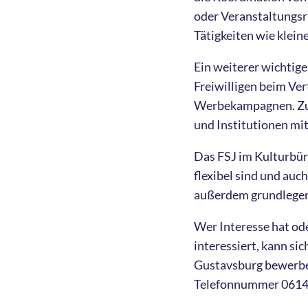
oder Veranstaltungsr
Tätigkeiten wie klei
Ein weiterer wichtiger
Freiwilligen beim Ve
Werbekampagnen. Zude
und Institutionen mi
Das FSJ im Kulturbüro
flexibel sind und au
außerdem grundlegen
Wer Interesse hat ode
interessiert, kann si
Gustavsburg bewerben
Telefonnummer 06144