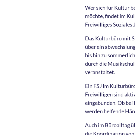
Wer sich für Kultur 
möchte, findet im Ku
Freiwilliges Soziales 
Das Kulturbüro mit Si
über ein abwechslung
bis hin zu sommerlic
durch die Musikschul
veranstaltet.
Ein FSJ im Kulturbüro
Freiwilligen sind ak
eingebunden. Ob bei
werden helfende Hän
Auch im Büroalltag ü
die Koordination von